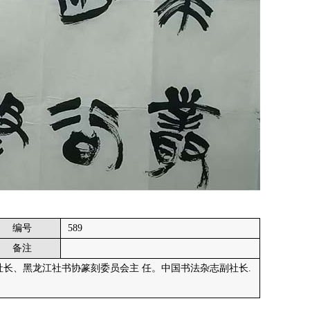
编号
589
备注
社长、黑龙江社书协篆刻委员会主 任。中国书法杂志副社长.