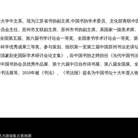
大学中文系。现为江苏省书协副主席,中国书协学术委员、文化部青联中
委员会主任、苏州市文联副主席、苏州市书协副主席。系国家一级美术
、全国第五届、第六届书学讨论会一等奖、全国隶书学术讨论会一等奖、
年度哲学社会科学优秀成果三等奖。参与策划、组织第一至第三届中国苏州书法
篆刻史国际学术研讨会论文集》，应中国书协之聘担任《当代中国书法论文选·
中国书协会员优秀作品展、第十六届中日自作诗书展、第八届全国展、全
书法展等。2010年被《书法》、《书法报》提名为中国书坛十大年度人
区大路镇集古斋画廊